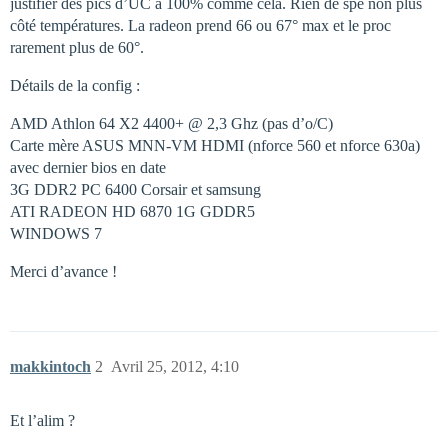
justifier des pics d’UC à 100% comme celà. Rien de spé non plus
côté températures. La radeon prend 66 ou 67° max et le proc
rarement plus de 60°.
Détails de la config :
AMD Athlon 64 X2 4400+ @ 2,3 Ghz (pas d’o/C)
Carte mère ASUS MNN-VM HDMI (nforce 560 et nforce 630a)
avec dernier bios en date
3G DDR2 PC 6400 Corsair et samsung
ATI RADEON HD 6870 1G GDDR5
WINDOWS 7
Merci d’avance !
makkintoch
2
Avril 25, 2012, 4:10
Et l’alim ?