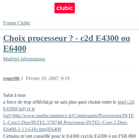
Forum Clubic
Choix processeur ? - c2d E4300 ou
E6400
Matériel informatique
roger06
1
Février 19, 2007, 9:19
Salut à tous
a force de trop réfléchir,je ne sais plus quoi choisir entre le
intel c2d
E4300[/url] et le
[url=http://www.rueducommerce.fr/Composants/Processeurs/INTE
L-Core2-Duo/INTEL/378748-Processeur-INTEL-Core-2-Duo-
E6400-2-13-GHz.htm]E6400
Certains m’ont conseillé pour le E4300 ceci:le E4300 à un FSB 800