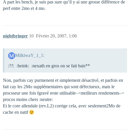
A part les bench, je suis pas sure qu’il y ai une grosse différence de
perf entre 2mo et 4 mo.
nightbringer
10
Février 20, 2007, 1:06
MilkiwaY_1_1:
:??: :heink: :nexath en gros on se fait bais**
Non, parfois cay purmenent et simplement désactivé, et parfois en
fait cay les 2Mo supplémentaires qui sont défectueux, mais le
procsseur une fois fgravé reste utilisable–>meilleurs rendements–>
procos moins chers :neutre:
Et le core allendale (rev.L2) corrige cela, avec seulement2Mo de
cache en natif