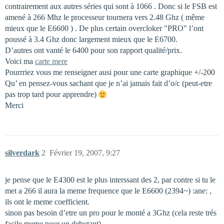
contrairement aux autres séries qui sont à 1066 . Donc si le FSB est
amené à 266 Mhz le processeur tournera vers 2.48 Ghz ( même
mieux que le E6600 ) . De plus certain overcloker "PRO" l’ont
poussé à 3.4 Ghz donc largement mieux que le E6700.
D’autres ont vanté le 6400 pour son rapport qualité/prix.
Voici ma
carte mere
Pourrriez vous me renseigner ausi pour une carte graphique +/-200
Qu’ en pensez-vous sachant que je n’ai jamais fait d’o/c (peut-etre
pas trop tard pour apprendre)
Merci
silverdark
2
Février 19, 2007, 9:27
je pense que le E4300 est le plus interssant des 2, par contre si tu le
met a 266 il aura la meme frequence que le E6600 (2394~) :ane: ,
ils ont le meme coefficient.
sinon pas besoin d’etre un pro pour le monté a 3Ghz (cela reste trés
facile meme pour un debutant)