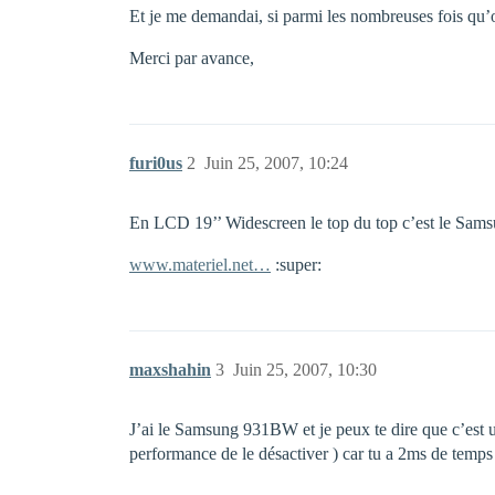
Et je me demandai, si parmi les nombreuses fois qu’o
Merci par avance,
furi0us
2
Juin 25, 2007, 10:24
En LCD 19’’ Widescreen le top du top c’est le Sa
www.materiel.net…
:super:
maxshahin
3
Juin 25, 2007, 10:30
J’ai le Samsung 931BW et je peux te dire que c’est un
performance de le désactiver ) car tu a 2ms de temps