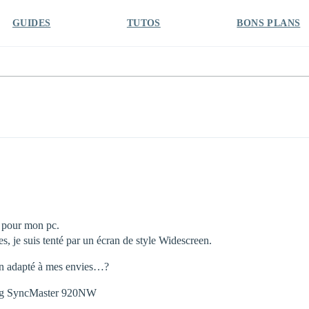
GUIDES
TUTOS
BONS PLANS
n pour mon pc.
s, je suis tenté par un écran de style Widescreen.
ran adapté à mes envies…?
msung SyncMaster 920NW