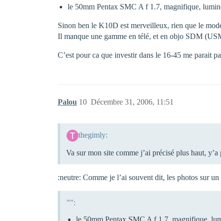
le 50mm Pentax SMC A f 1.7, magnifique, lumineux
Sinon ben le K10D est merveilleux, rien que le mode Sv
Il manque une gamme en télé, et en objo SDM (USM l
C’est pour ca que investir dans le 16-45 me parait pa
Palou
10
Décembre 31, 2006, 11:51
thegimly:
Va sur mon site comme j’ai précisé plus haut, y’a 
:neutre: Comme je l’ai souvent dit, les photos sur un
"":
le 50mm Pentax SMC A f 1.7, magnifique, lumin