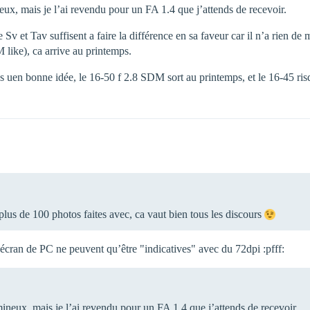
, mais je l’ai revendu pour un FA 1.4 que j’attends de recevoir.
 et Tav suffisent a faire la différence en sa faveur car il n’a rien de m
ike), ca arrive au printemps.
s uen bonne idée, le 16-50 f 2.8 SDM sort au printemps, et le 16-45 ris
plus de 100 photos faites avec, ca vaut bien tous les discours
 écran de PC ne peuvent qu’être "indicatives" avec du 72dpi :pfff:
eux, mais je l’ai revendu pour un FA 1.4 que j’attends de recevoir.