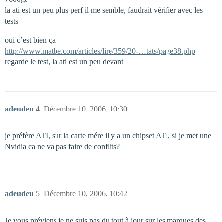
la ati est un peu plus perf il me semble, faudrait vérifier avec les
tests
oui c’est bien ça
http://www.matbe.com/articles/lire/359/20-…tats/page38.php
regarde le test, la ati est un peu devant
adeudeu
4
Décembre 10, 2006, 10:30
je préfère ATI, sur la carte mére il y a un chipset ATI, si je met une
Nvidia ca ne va pas faire de conflits?
adeudeu
5
Décembre 10, 2006, 10:42
Je vous préviens je ne suis pas du tout à jour sur les marques des