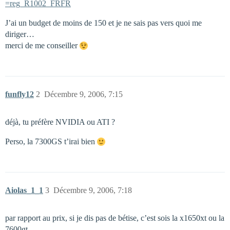
=reg_R1002_FRFR
J’ai un budget de moins de 150 et je ne sais pas vers quoi me
diriger…
merci de me conseiller
funfly12
2
Décembre 9, 2006, 7:15
déjà, tu préfère NVIDIA ou ATI ?
Perso, la 7300GS t’irai bien
Aiolas_1_1
3
Décembre 9, 2006, 7:18
par rapport au prix, si je dis pas de bétise, c’est sois la x1650xt ou la
7600gt