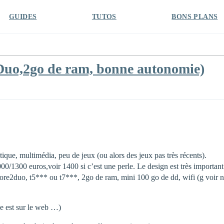
GUIDES
TUTOS
BONS PLANS
2Duo,2go de ram, bonne autonomie)
utique, multimédia, peu de jeux (ou alors des jeux pas très récents).
/1300 euros,voir 1400 si c’est une perle. Le design est très important (
Core2duo, t5*** ou t7***, 2go de ram, mini 100 go de dd, wifi (g voir n
rle est sur le web …)