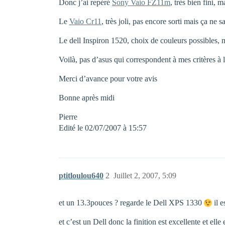
Donc j’ai repéré
Sony Vaio FZ11m
, très bien fini,
Le
Vaio Cr11
, très joli, pas encore sorti mais ça ne 
Le dell Inspiron 1520, choix de couleurs possibles, m
Voilà, pas d’asus qui correspondent à mes critères à
Merci d’avance pour votre avis
Bonne après midi
Pierre
Edité le 02/07/2007 à 15:57
ptitloulou640
2
Juillet 2, 2007, 5:09
et un 13.3pouces ? regarde le Dell XPS 1330
il e
et c’est un Dell donc la finition est excellente et el