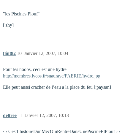
"les Piscines Plouf"
[:shy]
flint82
10
Janvier 12, 2007, 10:04
Pour les noobs, ceci est une hydre
http://membres.lycos.fr/snauraye/FAERIE/hydre.jpg
Elle peut aussi cracher de l’eau a la place du feu [:paysan]
deltree
11
Janvier 12, 2007, 10:13
‹ ‹ CestLhistoireDunMecQuiRentreDansUnePiscineEtPlouf › ›