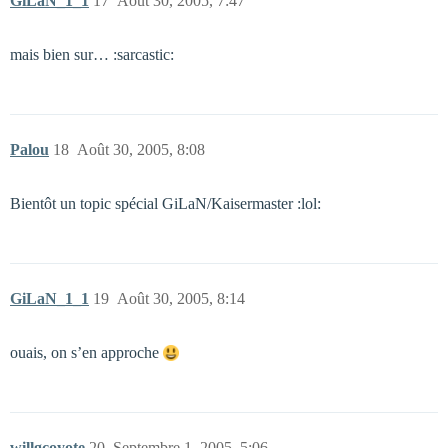
GiLaN_1_1
17
Août 30, 2005, 7:47
mais bien sur… :sarcastic:
Palou
18
Août 30, 2005, 8:08
Bientôt un topic spécial GiLaN/Kaisermaster :lol:
GiLaN_1_1
19
Août 30, 2005, 8:14
ouais, on s’en approche
willgcoyote
20
Septembre 1, 2005, 5:06