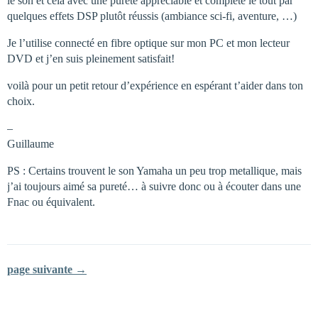
le son et cela avec une pureté appréciable et complête le tout par
quelques effets DSP plutôt réussis (ambiance sci-fi, aventure, …)
Je l’utilise connecté en fibre optique sur mon PC et mon lecteur
DVD et j’en suis pleinement satisfait!
voilà pour un petit retour d’expérience en espérant t’aider dans ton
choix.
–
Guillaume
PS : Certains trouvent le son Yamaha un peu trop metallique, mais
j’ai toujours aimé sa pureté… à suivre donc ou à écouter dans une
Fnac ou équivalent.
page suivante →