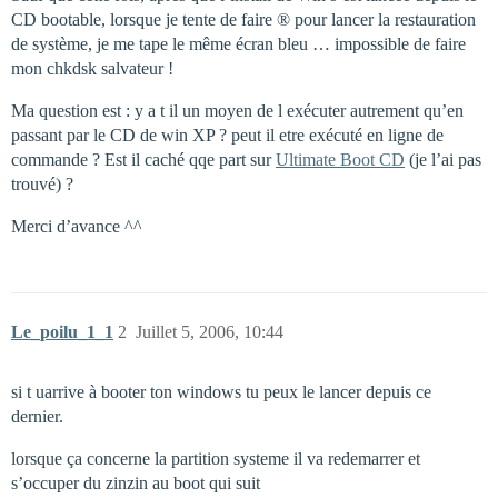
CD bootable, lorsque je tente de faire ® pour lancer la restauration
de système, je me tape le même écran bleu … impossible de faire
mon chkdsk salvateur !
Ma question est : y a t il un moyen de l exécuter autrement qu’en
passant par le CD de win XP ? peut il etre exécuté en ligne de
commande ? Est il caché qqe part sur
Ultimate Boot CD
(je l’ai pas
trouvé) ?
Merci d’avance ^^
Le_poilu_1_1
2
Juillet 5, 2006, 10:44
si t uarrive à booter ton windows tu peux le lancer depuis ce
dernier.
lorsque ça concerne la partition systeme il va redemarrer et
s’occuper du zinzin au boot qui suit