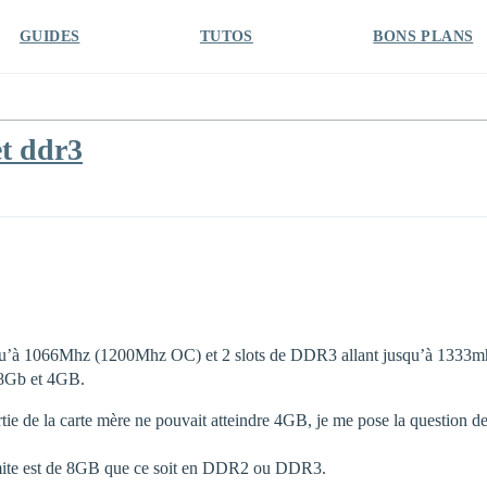
GUIDES
TUTOS
BONS PLANS
et ddr3
’à 1066Mhz (1200Mhz OC) et 2 slots de DDR3 allant jusqu’à 1333mhz 
 8Gb et 4GB.
e de la carte mère ne pouvait atteindre 4GB, je me pose la question de sa
limite est de 8GB que ce soit en DDR2 ou DDR3.