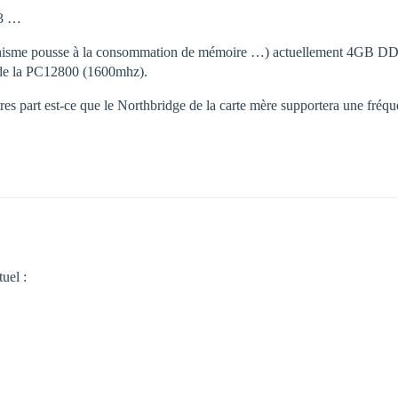
R3 …
aphisme pousse à la consommation de mémoire …) actuellement 4GB D
de la PC12800 (1600mhz).
tres part est-ce que le Northbridge de la carte mère supportera une fr
uel :