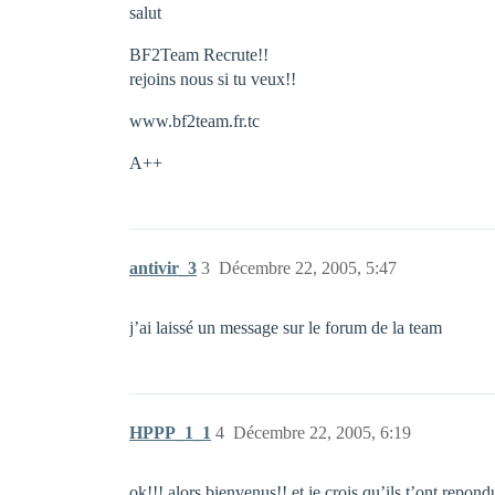
salut
BF2Team Recrute!!
rejoins nous si tu veux!!
www.bf2team.fr.tc
A++
antivir_3
3
Décembre 22, 2005, 5:47
j’ai laissé un message sur le forum de la team
HPPP_1_1
4
Décembre 22, 2005, 6:19
ok!!! alors bienvenus!! et je crois qu’ils t’ont repo