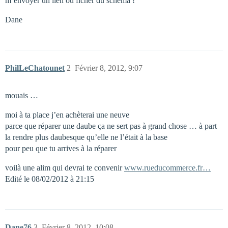
m’envoyer un lien ou ficher du schéma !
Dane
PhilLeChatounet
2
Février 8, 2012, 9:07
mouais …
moi à ta place j’en achèterai une neuve
parce que réparer une daube ça ne sert pas à grand chose … à part
la rendre plus daubesque qu’elle ne l’était à la base
pour peu que tu arrives à la réparer
voilà une alim qui devrai te convenir
www.rueducommerce.fr…
Edité le 08/02/2012 à 21:15
Dane76
3
Février 8, 2012, 10:08