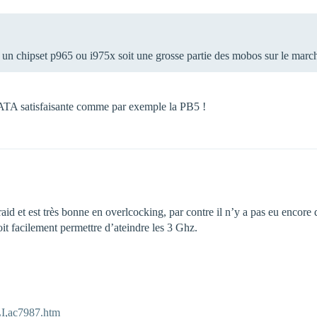
a un chipset p965 ou i975x soit une grosse partie des mobos sur le march
ATA satisfaisante comme par exemple la PB5 !
 raid et est très bonne en overlcocking, par contre il n’y a pas eu encor
oit facilement permettre d’ateindre les 3 Ghz.
LI,ac7987.htm