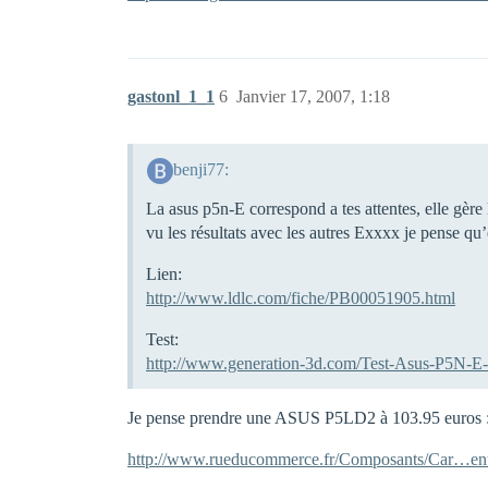
gastonl_1_1
6
Janvier 17, 2007, 1:18
benji77:
La asus p5n-E correspond a tes attentes, elle gère 
vu les résultats avec les autres Exxxx je pense qu’
Lien:
http://www.ldlc.com/fiche/PB00051905.html
Test:
http://www.generation-3d.com/Test-Asus-P5N-E
Je pense prendre une ASUS P5LD2 à 103.95 euros 
http://www.rueducommerce.fr/Composants/Car…en