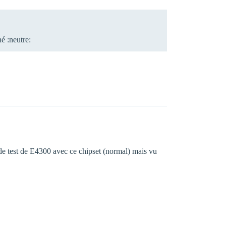
é :neutre:
e de test de E4300 avec ce chipset (normal) mais vu