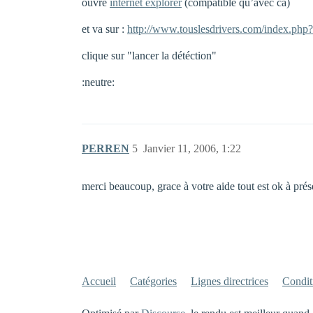
ouvre
internet explorer
(compatible qu’avec ca)
et va sur :
http://www.touslesdrivers.com/index.ph
clique sur "lancer la détéction"
:neutre:
PERREN
5
Janvier 11, 2006, 1:22
merci beaucoup, grace à votre aide tout est ok à prés
Accueil
Catégories
Lignes directrices
Conditi