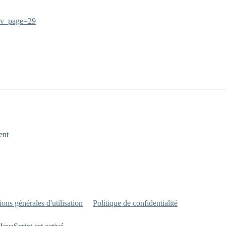
p?v_page=29
ent
ons générales d'utilisation
Politique de confidentialité