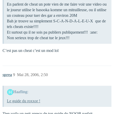
En parlent de cheat un pote vien de me faire voir une video ou
le joueur utilise le basooka komme un mitrailleuse, ou il utilise
un couteau pour tuer des gar a environ 20M
Bah je trouve sa simplement S-C-A-N-D-A-L-E-U-X que de
tels cheats existe!!!!
Et surtout qu il ne sois pa publiers publiquement!!! :ane:
Non serieux trop de cheat tue le jeux!!!
C’est pas un cheat c’est un mod lol
sprea
9
Mai 28, 2006, 2:50
Haafling:
Le guide du roxxor !
Tien voila un peit aprecu de ton guide du NOOB parfait