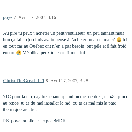
poye
7
Avril 17, 2007, 3:16
Au pire tu peux t’acheter un petit ventilateur, un peu tannant mais
bon ça fait la job.Puis as- tu pensé à t’acheter un air climatisé
Ici
en tout cas au Québec ont n’en a pas besoin, ont gèle et il fait froid
encore
Métallica peux te le confirmer :lol:
ChristTheGreat_1_1
8
Avril 17, 2007, 3:28
51C pour la cm, cay très chaud quand meme :neutre: , et 54C proco
au repos, tu as du mal installer le rad, ou tu as mal mis la pate
thermique :neutre:
P.S. poye, oublie les expos :MDR