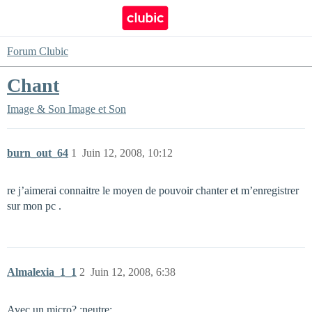
Forum Clubic
Chant
Image & Son
Image et Son
burn_out_64
1
Juin 12, 2008, 10:12
re j’aimerai connaitre le moyen de pouvoir chanter et m’enregistrer
sur mon pc .
Almalexia_1_1
2
Juin 12, 2008, 6:38
Avec un micro? :neutre: