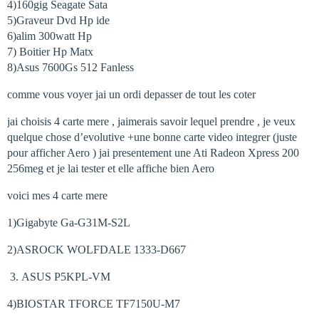
4)160gig Seagate Sata
5)Graveur Dvd Hp ide
6)alim 300watt Hp
7) Boitier Hp Matx
8)Asus 7600Gs 512 Fanless
comme vous voyer jai un ordi depasser de tout les coter
jai choisis 4 carte mere , jaimerais savoir lequel prendre , je veux
quelque chose d’evolutive +une bonne carte video integrer (juste
pour afficher Aero ) jai presentement une Ati Radeon Xpress 200
256meg et je lai tester et elle affiche bien Aero
voici mes 4 carte mere
1)Gigabyte Ga-G31M-S2L
2)ASROCK WOLFDALE 1333-D667
ASUS P5KPL-VM
4)BIOSTAR TFORCE TF7150U-M7