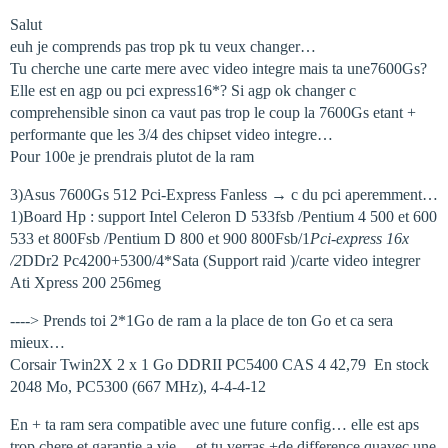
Salut
euh je comprends pas trop pk tu veux changer…
Tu cherche une carte mere avec video integre mais ta une7600Gs?
Elle est en agp ou pci express16*? Si agp ok changer c
comprehensible sinon ca vaut pas trop le coup la 7600Gs etant +
performante que les 3/4 des chipset video integre…
Pour 100e je prendrais plutot de la ram
3)Asus 7600Gs 512 Pci-Express Fanless → c du pci aperemment…
1)Board Hp : support Intel Celeron D 533fsb /Pentium 4 500 et 600
533 et 800Fsb /Pentium D 800 et 900 800Fsb/1
Pci-express 16x
/2
DDr2 Pc4200+5300/4*Sata (Support raid )/carte video integrer
Ati Xpress 200 256meg
----> Prends toi 2*1Go de ram a la place de ton Go et ca sera
mieux…
Corsair Twin2X 2 x 1 Go DDRII PC5400 CAS 4 42,79  En stock
2048 Mo, PC5300 (667 MHz), 4-4-4-12
En + ta ram sera compatible avec une future config… elle est aps
trop chere et garantie a vie… et tu verras +de difference quavec une