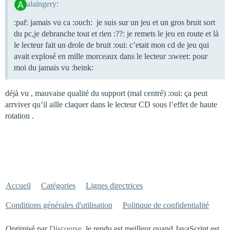
alaingery:
:paf: jamais vu ca :ouch: je suis sur un jeu et un gros bruit sort
du pc,je debranche tout et rien :??: je remets le jeu en route et là
le lecteur fait un drole de bruit :oui: c’etait mon cd de jeu qui
avait explosé en mille morceaux dans le lecteur :sweet: pour
moi du jamais vu :heink:
déjà vu , mauvaise qualité du support (mal centré) :oui: ça peut
arrviver qu’il aille claquer dans le lecteur CD sous l’effet de haute
rotation .
Accueil
Catégories
Lignes directrices
Conditions générales d'utilisation
Politique de confidentialité
Optimisé par
Discourse
, le rendu est meilleur quand JavaScript est