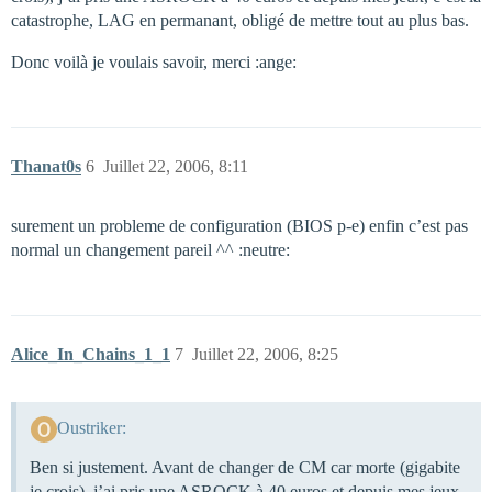
catastrophe, LAG en permanant, obligé de mettre tout au plus bas.
Donc voilà je voulais savoir, merci :ange:
Thanat0s
6
Juillet 22, 2006, 8:11
surement un probleme de configuration (BIOS p-e) enfin c’est pas
normal un changement pareil ^^ :neutre:
Alice_In_Chains_1_1
7
Juillet 22, 2006, 8:25
Oustriker:
Ben si justement. Avant de changer de CM car morte (gigabite
je crois), j’ai pris une ASROCK à 40 euros et depuis mes jeux,