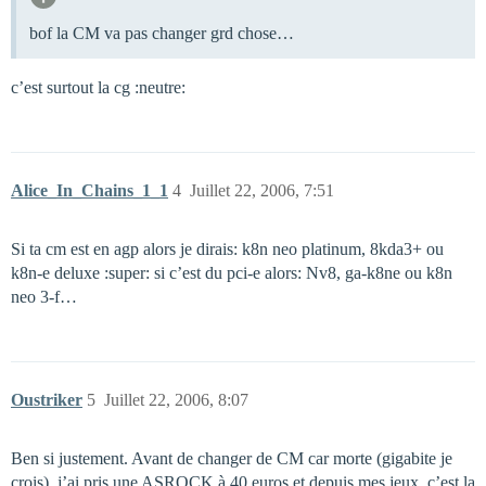
bof la CM va pas changer grd chose…
c’est surtout la cg :neutre:
Alice_In_Chains_1_1
4
Juillet 22, 2006, 7:51
Si ta cm est en agp alors je dirais: k8n neo platinum, 8kda3+ ou
k8n-e deluxe :super: si c’est du pci-e alors: Nv8, ga-k8ne ou k8n
neo 3-f…
Oustriker
5
Juillet 22, 2006, 8:07
Ben si justement. Avant de changer de CM car morte (gigabite je
crois), j’ai pris une ASROCK à 40 euros et depuis mes jeux, c’est la