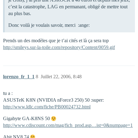
c’est la catastrophe, LAG en permanant, obligé de mettre tout
au plus bas.
Donc voilà je voulais savoir, merci :ange:
Prends un des modèles que je t’ai cités et là ça sera top
http://smileys.sur-la-toile.com/repository/Content/0059.gif
lorenzo_fr_1_1
8
Juillet 22, 2006, 8:48
tu a :
ASUSTeK K8N (NVIDIA nForce3 250) 50 :super:
http://www.ldlc.com/fiche/PB00024732.html
Gigabyte GA-K8NS 50
http://www.cdiscount.com/mag/fich_prod.asp…ist=0&numpage=1
Abit NV8 74