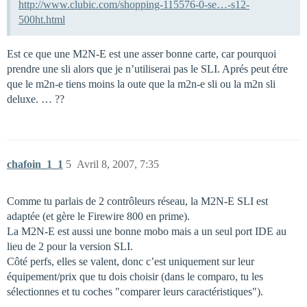
http://www.clubic.com/shopping-115576-0-se…-s12-
500ht.html
Est ce que une M2N-E est une asser bonne carte, car pourquoi
prendre une sli alors que je n’utiliserai pas le SLI. Aprés peut étre
que le m2n-e tiens moins la oute que la m2n-e sli ou la m2n sli
deluxe. … ??
chafoin_1_1
5
Avril 8, 2007, 7:35
Comme tu parlais de 2 contrôleurs réseau, la M2N-E SLI est
adaptée (et gère le Firewire 800 en prime).
La M2N-E est aussi une bonne mobo mais a un seul port IDE au
lieu de 2 pour la version SLI.
Côté perfs, elles se valent, donc c’est uniquement sur leur
équipement/prix que tu dois choisir (dans le comparo, tu les
sélectionnes et tu coches "comparer leurs caractéristiques").