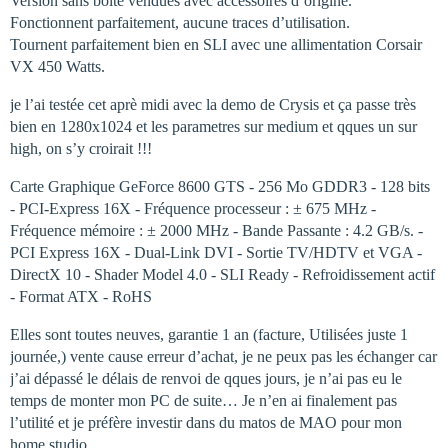
Version sans boite vendues avec accessoires d’origine.
Fonctionnent parfaitement, aucune traces d’utilisation.
Tournent parfaitement bien en SLI avec une allimentation Corsair
VX 450 Watts.
je l’ai testée cet aprè midi avec la demo de Crysis et ça passe très
bien en 1280x1024 et les parametres sur medium et qques un sur
high, on s’y croirait !!!
Carte Graphique GeForce 8600 GTS - 256 Mo GDDR3 - 128 bits
- PCI-Express 16X - Fréquence processeur : ± 675 MHz -
Fréquence mémoire : ± 2000 MHz - Bande Passante : 4.2 GB/s. -
PCI Express 16X - Dual-Link DVI - Sortie TV/HDTV et VGA -
DirectX 10 - Shader Model 4.0 - SLI Ready - Refroidissement actif
- Format ATX - RoHS
Elles sont toutes neuves, garantie 1 an (facture, Utilisées juste 1
journée,) vente cause erreur d’achat, je ne peux pas les échanger car
j’ai dépassé le délais de renvoi de qques jours, je n’ai pas eu le
temps de monter mon PC de suite… Je n’en ai finalement pas
l’utilité et je préfère investir dans du matos de MAO pour mon
home studio.