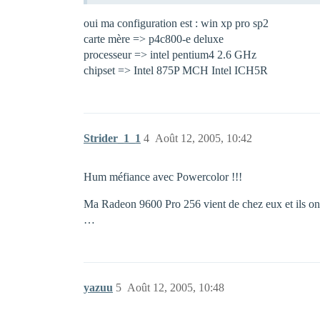
oui ma configuration est : win xp pro sp2
carte mère => p4c800-e deluxe
processeur => intel pentium4 2.6 GHz
chipset => Intel 875P MCH Intel ICH5R
Strider_1_1
4
Août 12, 2005, 10:42
Hum méfiance avec Powercolor !!!
Ma Radeon 9600 Pro 256 vient de chez eux et ils ont
…
yazuu
5
Août 12, 2005, 10:48