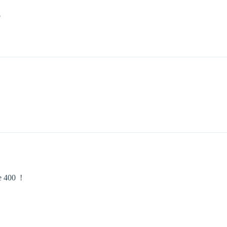
p
400  !