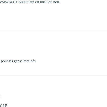
colo? la GF 6800 ultra est mieu où non.
pour les gense fortunés
!
PCI-E