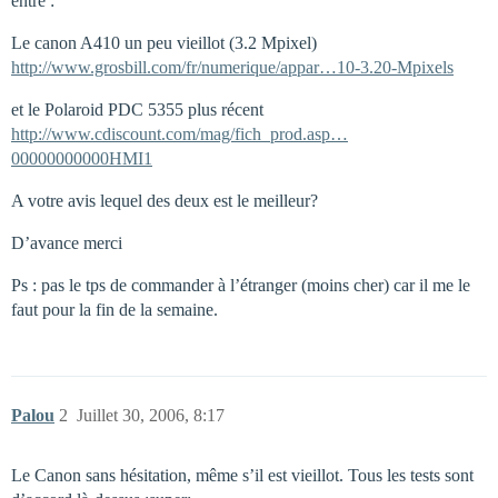
entre :
Le canon A410 un peu vieillot (3.2 Mpixel)
http://www.grosbill.com/fr/numerique/appar…10-3.20-Mpixels
et le Polaroid PDC 5355 plus récent
http://www.cdiscount.com/mag/fich_prod.asp…
00000000000HMI1
A votre avis lequel des deux est le meilleur?
D’avance merci
Ps : pas le tps de commander à l’étranger (moins cher) car il me le
faut pour la fin de la semaine.
Palou
2
Juillet 30, 2006, 8:17
Le Canon sans hésitation, même s’il est vieillot. Tous les tests sont