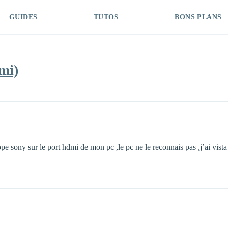
GUIDES
TUTOS
BONS PLANS
mi)
ope sony sur le port hdmi de mon pc ,le pc ne le reconnais pas ,j’ai vis