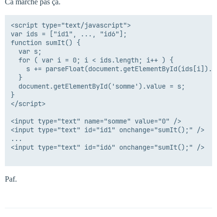
Ca marche pas ça.
<script type="text/javascript">

var ids = ["id1", ..., "id6"];

function sumIt() {

  var s;

  for ( var i = 0; i < ids.length; i++ ) {

    s += parseFloat(document.getElementById(ids[i]).va
  }

  document.getElementById('somme').value = s;

}

</script>

<input type="text" name="somme" value="0" />

<input type="text" id="id1" onchange="sumIt();" />

...

<input type="text" id="id6" onchange="sumIt();" />

Paf.