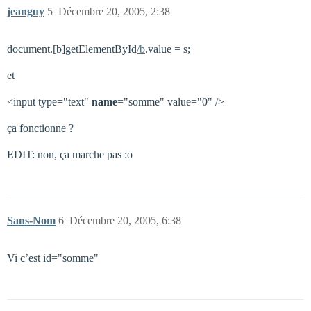
jeanguy
5
Décembre 20, 2005, 2:38
document.[b]getElementById
/b
.value = s;
et
<input type="text"
name
="somme" value="0" />
ça fonctionne ?
EDIT: non, ça marche pas :o
Sans-Nom
6
Décembre 20, 2005, 6:38
Vi c’est id="somme"