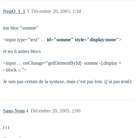
NeqO_1_1
3
Décembre 20, 2005, 1:34
ton bloc "somme"
<input type="text" …
id="somme" style="display:none"
>
et tes 6 autres blocs
<input … onChange="getElementById[‹ somme ›].display =
‹ block ›; ">
Je suis pas certain de la syntaxe, mais c’est pas loin. (j’ai pas testé)
Sans-Nom
4
Décembre 20, 2005, 2:00
t t t