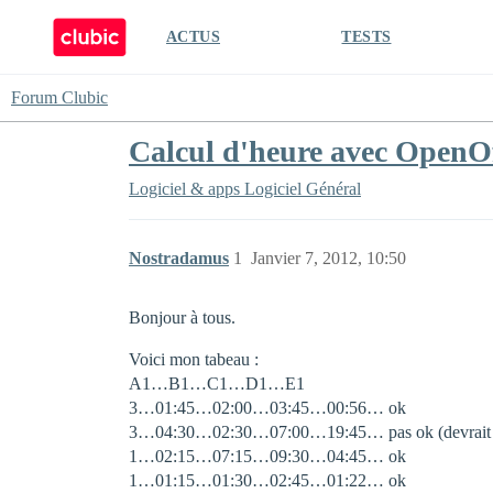
ACTUS
TESTS
Forum Clubic
Calcul d'heure avec OpenOf
Logiciel & apps
Logiciel Général
Nostradamus
1
Janvier 7, 2012, 10:50
Bonjour à tous.
Voici mon tabeau :
A1…B1…C1…D1…E1
3…01:45…02:00…03:45…00:56… ok
3…04:30…02:30…07:00…19:45… pas ok (devrait f
1…02:15…07:15…09:30…04:45… ok
1…01:15…01:30…02:45…01:22… ok