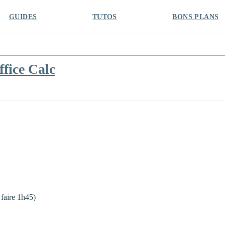
GUIDES
TUTOS
BONS PLANS
fice Calc
aire 1h45)