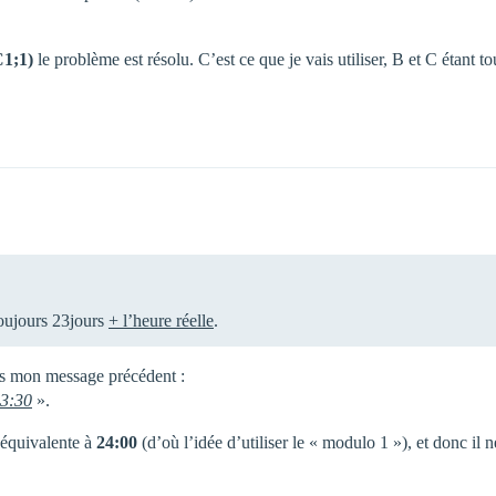
1;1)
le problème est résolu. C’est ce que je vais utiliser, B et C étant to
toujours 23jours
+ l’heure réelle
.
ans mon message précédent :
03:30
».
 équivalente à
24:00
(d’où l’idée d’utiliser le « modulo 1 »), et donc il n