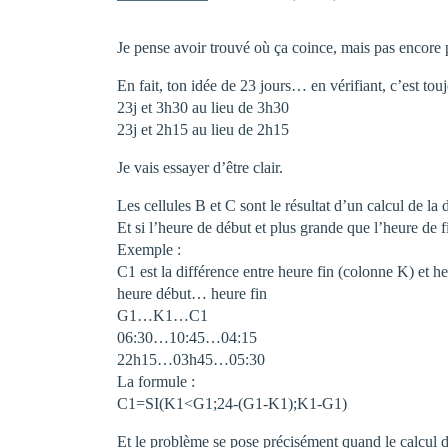
Je pense avoir trouvé où ça coince, mais pas encore
En fait, ton idée de 23 jours… en vérifiant, c’est touj
23j et 3h30 au lieu de 3h30
23j et 2h15 au lieu de 2h15
Je vais essayer d’être clair.
Les cellules B et C sont le résultat d’un calcul de la
Et si l’heure de début et plus grande que l’heure de fi
Exemple :
C1 est la différence entre heure fin (colonne K) et 
heure début… heure fin
G1…K1…C1
06:30…10:45…04:15
22h15…03h45…05:30
La formule :
C1=SI(K1<G1;24-(G1-K1);K1-G1)
Et le problème se pose précisément quand le calcul 