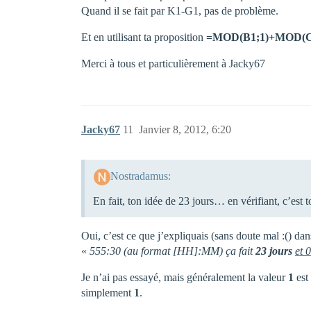
Quand il se fait par K1-G1, pas de problème.
Et en utilisant ta proposition
=MOD(B1;1)+MOD(C
Merci à tous et particulièrement à Jacky67
Jacky67
11
Janvier 8, 2012, 6:20
Nostradamus:
En fait, ton idée de 23 jours… en vérifiant, c’est 
Oui, c’est ce que j’expliquais (sans doute mal :() d
«
555:30 (au format [HH]:MM) ça fait
23 jours
et 
Je n’ai pas essayé, mais généralement la valeur
1
est
simplement
1
.