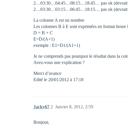
2…03:30…04:45…08:15…18:45… pas ok (devrait f
2…03:30…03:15…06:45…18:15… pas ok (devrait f
La colonne A est un nombre
Les colonnes B à E sont exprimées en format heu
D = B + C
E=D/(A+1)
exemple : E1=D1/(A1+1)
Je ne comprends pas pourquoi le résultat dans la colon
Avez-vous une explication ?
Merci d’avance
Edité le 20/01/2012 à 17:18
Jacky67
2
Janvier 8, 2012, 2:59
Bonjour,