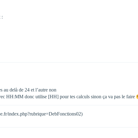
 :
es au delà de 24 et l’autre non
c HH:MM donc utilise [HH] pour tes calculs sinon ça va pas le faire
d.free.fr/index.php?rubrique=DebFonctions02)