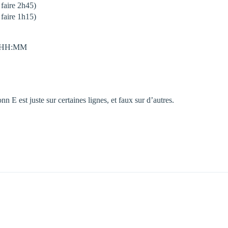
aire 2h45)
aire 1h15)
re HH:MM
n E est juste sur certaines lignes, et faux sur d’autres.