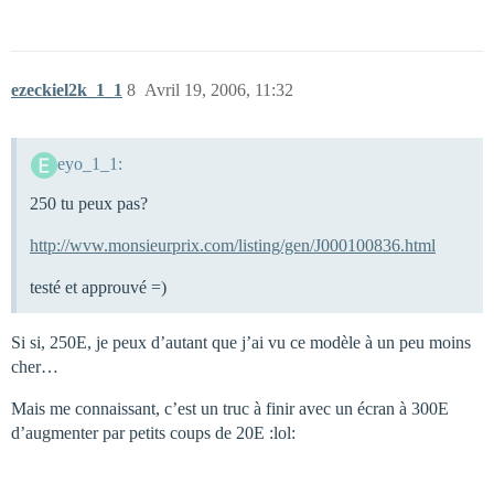
ezeckiel2k_1_1
8
Avril 19, 2006, 11:32
eyo_1_1:
250 tu peux pas?
http://wvw.monsieurprix.com/listing/gen/J000100836.html
testé et approuvé =)
Si si, 250E, je peux d’autant que j’ai vu ce modèle à un peu moins
cher…
Mais me connaissant, c’est un truc à finir avec un écran à 300E
d’augmenter par petits coups de 20E :lol: