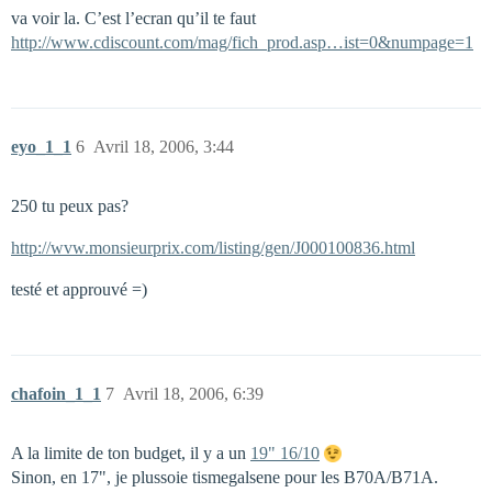
va voir la. C’est l’ecran qu’il te faut
http://www.cdiscount.com/mag/fich_prod.asp…ist=0&numpage=1
eyo_1_1
6
Avril 18, 2006, 3:44
250 tu peux pas?
http://wvw.monsieurprix.com/listing/gen/J000100836.html
testé et approuvé =)
chafoin_1_1
7
Avril 18, 2006, 6:39
A la limite de ton budget, il y a un
19" 16/10
Sinon, en 17", je plussoie tismegalsene pour les B70A/B71A.