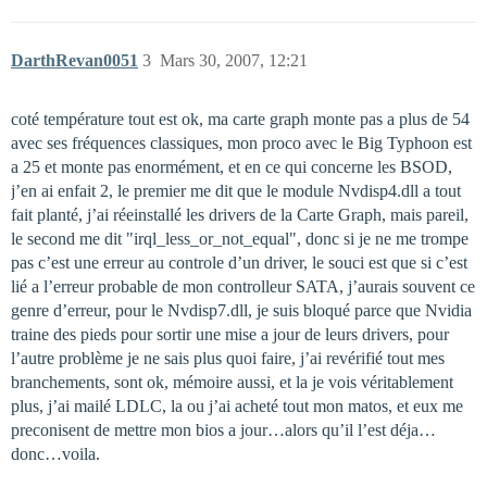
DarthRevan0051
3
Mars 30, 2007, 12:21
coté température tout est ok, ma carte graph monte pas a plus de 54
avec ses fréquences classiques, mon proco avec le Big Typhoon est
a 25 et monte pas enormément, et en ce qui concerne les BSOD,
j’en ai enfait 2, le premier me dit que le module Nvdisp4.dll a tout
fait planté, j’ai réeinstallé les drivers de la Carte Graph, mais pareil,
le second me dit "irql_less_or_not_equal", donc si je ne me trompe
pas c’est une erreur au controle d’un driver, le souci est que si c’est
lié a l’erreur probable de mon controlleur SATA, j’aurais souvent ce
genre d’erreur, pour le Nvdisp7.dll, je suis bloqué parce que Nvidia
traine des pieds pour sortir une mise a jour de leurs drivers, pour
l’autre problème je ne sais plus quoi faire, j’ai revérifié tout mes
branchements, sont ok, mémoire aussi, et la je vois véritablement
plus, j’ai mailé LDLC, la ou j’ai acheté tout mon matos, et eux me
preconisent de mettre mon bios a jour…alors qu’il l’est déja…
donc…voila.