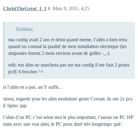
ChristTheGreat_1_1
8
Mars 9, 2011, 4:25
Dulfalas:
ma config avait 2 ans et demi quand meme, l’alim a bien tenu
quand on connait la qualité de mon installation electrique (les
ampoules durent 2 mois environ avant de griller -_-).
edit: ton alim ne marchera pas sur ma config il me faut 2 prises
pciE 6 broches ^^
si l’alim en a pas, un Y suffit…
sinon, regarde pour les alim modulaire genre Corsair, ils ont 2x pci-
E 6pins :jap:
l’alim d’un PC c’est selon moi le plus important, t’aurais un PC HP
mais avec une vrai alim, le PC peux duré très longtemps :paf: