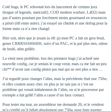
Coté bugs, le PC rebootait lors du lancement de certains jeux
(league of legends, startcraft2, COD modern warfare, L4D2) mais
pas d’autres pourtant pas forcément moins gourmand en ressources
a priori (rift entre autre). j’ai essayé un chkdsk et une defrag pour la
forme mais ca n’a rien changé.
Hier soir, alors que je jouais (a rift :p) mon PC a fait un gros bruit,
genre CRRRSSSHHHH, suivi d’un PAC, et la paf plus rien, odeur
de brulé, alim grillée.
La vient mon problème, lors des premiers bugs j’ai acheté une
nouvelle config, car je sentais le coup venir, mais ca me fait un peu
chi** d’avoir une config plutot pas mal qui ne sert plus a rien …
J’ai regardé pour changer l’alim, mais la précédente était une 750w,
et elles coutent assez cher. en plus je ne sais pas si c’est un
problème qui venait initialement de l’alim, ou si le processeur par
exemple a fait grillé l’alim a cause d’un faux contact.
Pour tester ma tour, un assembleur me demande 20, et le vendeur
m’a certifié qu’il fallait absolument une 750w pour faire tourner