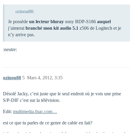
ozinou88:
Je possède
un lecteur bluray
sony BDP-S186
auquel
j’aimerai
branché mon kit audio 5.1
z506 de Logitech et je
n’y arrive pas.
:neutre:
ozinou88
5
Mars 4, 2012, 3:35
Désolé Jacky, c’est juste que le seul endroit où je vois une prise
S/P-DIF c’est sur la télévision.
Edit:
multimedia.fnac.com…
est ce que tu parles de ce genre de cable en fait?