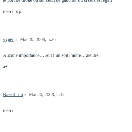
le port de droite ou sur celui de gauche? ou si cela est égal?
merci bcp
vyger
2
Mai 20, 2008, 5:26
Aucune importance… soit l’un soit l’autre…:neutre:
a+
Basel1_ch
3
Mai 20, 2008, 5:32
merci