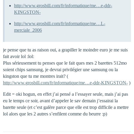
http://www.grosbill.com/fr/informatique/me…e-ddr-
KINGSTON-
http://www.grosbill.com/fr/informatique/me…L-
merciale_2006
je pense que tu as raison oui, a grapiller le moindre euro je me suis
fait avoir lol :lol:
Plus sérieusement tu penses que le fait ques mes 2 barettes 512mo
soient chips samsung, je devrai privilégier une samsung ou la
kingston que tu me montres irait? (
http://www.grosbill.com/fr/informatique/me…e-ddr-KINGSTON-
)
Edit = oki hogun, en effet j’ai pensé a l’essayer seule, mais j’ai pas
eu le temps ce soir, avant d’appeler le sav demain j’essairai la
barette seule (et c’est galère parce que elle est trop difficile a mettre
lol alors que les 2 autres s’enfilent comme du beurre :p)