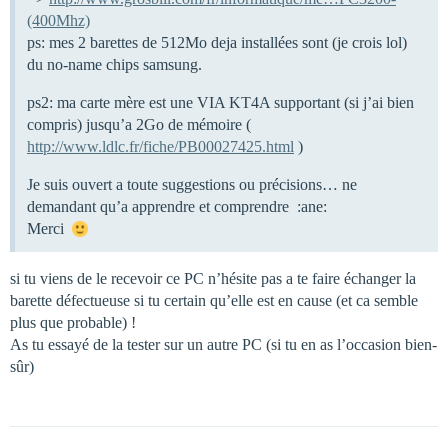
(400Mhz)
ps: mes 2 barettes de 512Mo deja installées sont (je crois lol)
du no-name chips samsung.
ps2: ma carte mère est une VIA KT4A supportant (si j’ai bien
compris) jusqu’a 2Go de mémoire (
http://www.ldlc.fr/fiche/PB00027425.html
)
Je suis ouvert a toute suggestions ou précisions… ne
demandant qu’a apprendre et comprendre :ane:
Merci
si tu viens de le recevoir ce PC n’hésite pas a te faire échanger la
barette défectueuse si tu certain qu’elle est en cause (et ca semble
plus que probable) !
As tu essayé de la tester sur un autre PC (si tu en as l’occasion bien-
sûr)