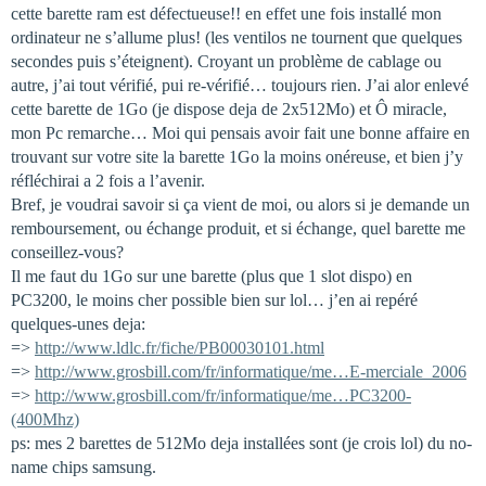
cette barette ram est défectueuse!! en effet une fois installé mon
ordinateur ne s’allume plus! (les ventilos ne tournent que quelques
secondes puis s’éteignent). Croyant un problème de cablage ou
autre, j’ai tout vérifié, pui re-vérifié… toujours rien. J’ai alor enlevé
cette barette de 1Go (je dispose deja de 2x512Mo) et Ô miracle,
mon Pc remarche… Moi qui pensais avoir fait une bonne affaire en
trouvant sur votre site la barette 1Go la moins onéreuse, et bien j’y
réfléchirai a 2 fois a l’avenir.
Bref, je voudrai savoir si ça vient de moi, ou alors si je demande un
remboursement, ou échange produit, et si échange, quel barette me
conseillez-vous?
Il me faut du 1Go sur une barette (plus que 1 slot dispo) en
PC3200, le moins cher possible bien sur lol… j’en ai repéré
quelques-unes deja:
=>
http://www.ldlc.fr/fiche/PB00030101.html
=>
http://www.grosbill.com/fr/informatique/me…E-merciale_2006
=>
http://www.grosbill.com/fr/informatique/me…PC3200-
(400Mhz)
ps: mes 2 barettes de 512Mo deja installées sont (je crois lol) du no-
name chips samsung.