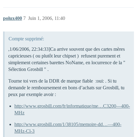
polux400
7
Juin 1, 2006, 11:40
Compte supprimé:
,1/06/2006, 22:34:33]Ca arrive souvent que des cartes mères
capricieuses ( ou plutôt leur chipset ) refusent purement et
simplement certaines barettes NoName, en locurrence de la "
Sélection Grosbill " .
Tourne toi vers de la DDR de marque fiable :oui: . Si tu
demande le remboursement en bons d’achats sur Grosbill, tu
peux par exemple avoir :
http://www.grosbill.com/fr/informatique/me…C3200—400-
MHz
http://www.grosbill.com/1/38105/memoire-dd…—400-
MHz-Cl-3