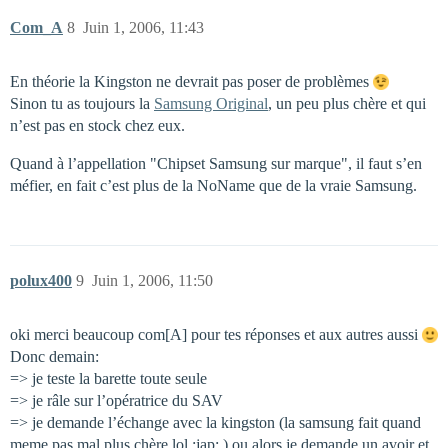
Com_A
8
Juin 1, 2006, 11:43
En théorie la Kingston ne devrait pas poser de problèmes
Sinon tu as toujours la
Samsung Original
, un peu plus chère et qui
n’est pas en stock chez eux.
Quand à l’appellation "Chipset Samsung sur marque", il faut s’en
méfier, en fait c’est plus de la NoName que de la vraie Samsung.
polux400
9
Juin 1, 2006, 11:50
oki merci beaucoup com[A] pour tes réponses et aux autres aussi
Donc demain:
=> je teste la barette toute seule
=> je râle sur l’opératrice du SAV
=> je demande l’échange avec la kingston (la samsung fait quand
meme pas mal plus chère lol :jap: ) ou alors je demande un avoir et