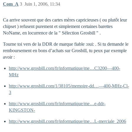
Com_A
3
Juin 1, 2006, 11:34
Ca arrive souvent que des cartes mères capricieuses ( ou plutôt leur
chipset ) refusent purement et simplement certaines barettes
NoName, en locurrence de la " Sélection Grosbill " .
Tourne toi vers de la DDR de marque fiable :oui: . Si tu demande le
remboursement en bons d’achats sur Grosbill, tu peux par exemple
avoir :
http://www.grosbill.com/fr/informatique/me…C3200—400-
MHz
http://www.grosbill.com/1/38105/memoire-dd…—400-MHz-Cl-
3
http://www.grosbill.com/fr/informatique/me…e-ddr-
KINGSTON-
http://www.grosbill.com/fr/informatique/me…L-merciale_2006