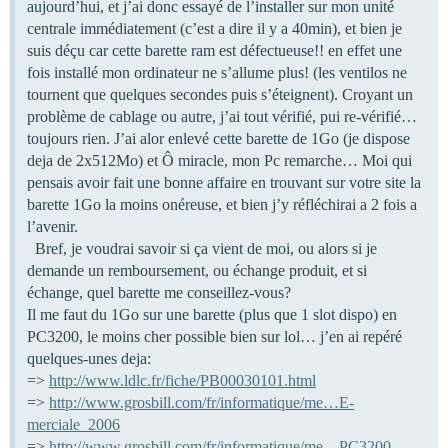
aujourd’hui, et j’ai donc essayé de l’installer sur mon unité
centrale immédiatement (c’est a dire il y a 40min), et bien je
suis déçu car cette barette ram est défectueuse!! en effet une
fois installé mon ordinateur ne s’allume plus! (les ventilos ne
tournent que quelques secondes puis s’éteignent). Croyant un
problème de cablage ou autre, j’ai tout vérifié, pui re-vérifié…
toujours rien. J’ai alor enlevé cette barette de 1Go (je dispose
deja de 2x512Mo) et Ô miracle, mon Pc remarche… Moi qui
pensais avoir fait une bonne affaire en trouvant sur votre site la
barette 1Go la moins onéreuse, et bien j’y réfléchirai a 2 fois a
l’avenir.
Bref, je voudrai savoir si ça vient de moi, ou alors si je
demande un remboursement, ou échange produit, et si
échange, quel barette me conseillez-vous?
Il me faut du 1Go sur une barette (plus que 1 slot dispo) en
PC3200, le moins cher possible bien sur lol… j’en ai repéré
quelques-unes deja:
=>
http://www.ldlc.fr/fiche/PB00030101.html
=>
http://www.grosbill.com/fr/informatique/me…E-
merciale_2006
=>
http://www.grosbill.com/fr/informatique/me…PC3200-