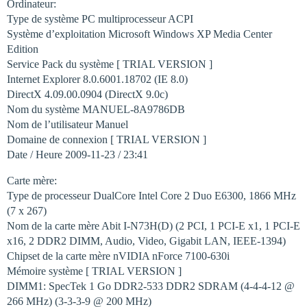
Ordinateur:
Type de système PC multiprocesseur ACPI
Système d’exploitation Microsoft Windows XP Media Center
Edition
Service Pack du système [ TRIAL VERSION ]
Internet Explorer 8.0.6001.18702 (IE 8.0)
DirectX 4.09.00.0904 (DirectX 9.0c)
Nom du système MANUEL-8A9786DB
Nom de l’utilisateur Manuel
Domaine de connexion [ TRIAL VERSION ]
Date / Heure 2009-11-23 / 23:41
Carte mère:
Type de processeur DualCore Intel Core 2 Duo E6300, 1866 MHz
(7 x 267)
Nom de la carte mère Abit I-N73H(D) (2 PCI, 1 PCI-E x1, 1 PCI-E
x16, 2 DDR2 DIMM, Audio, Video, Gigabit LAN, IEEE-1394)
Chipset de la carte mère nVIDIA nForce 7100-630i
Mémoire système [ TRIAL VERSION ]
DIMM1: SpecTek 1 Go DDR2-533 DDR2 SDRAM (4-4-4-12 @
266 MHz) (3-3-3-9 @ 200 MHz)