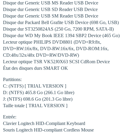
Disque dur Generic USB MS Reader USB Device
Disque dur Generic USB SD Reader USB Device
Disque dur Generic USB SM Reader USB Device
Disque dur Packard Bell Grafite USB Device (698 Go, USB)
Disque dur ST3250824AS (250 Go, 7200 RPM, SATA-II)
Disque dur WD My Book IEEE 1394 SBP2 Device (465 Go)
Lecteur optique PHILIPS DVD8801 (DVD+R9:8x,
DVD+RW:16x/8x, DVD-RW:16x/6x, DVD-ROM:16x,
CD:48x/32x/48x DVD+RW/DVD-RW)
Lecteur optique TSR VK52J0X63 SCSI CdRom Device
État des disques durs SMART OK
Partitions:
C: (NTFS) [ TRIAL VERSION ]
D: (NTFS) 465.8 Go (266.1 Go libre)
J: (NTFS) 698.6 Go (201.3 Go libre)
Taille totale [ TRIAL VERSION ]
Entrée:
Clavier Logitech HID-Compliant Keyboard
Souris Logitech HID-compliant Cordless Mouse