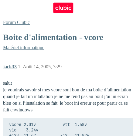
Forum Clubic
Boite d'alimentation - vcore
Matériel informatique
jack33
1
Août 14, 2005, 3:29
salut
je voudrais savoir si mes vcore sont bon de ma boite d’alimentation
quand je fait un intallation je ne me rend pas au bout j’ai un ecran
bleu ou si l’instalation se fait, le boot ini erreur et pour partir ca se
fait c:\windows
 vcore 2.01v           vtt  1.48v

 vio    3.24v

 +12v  11.67          -12   11.87v
