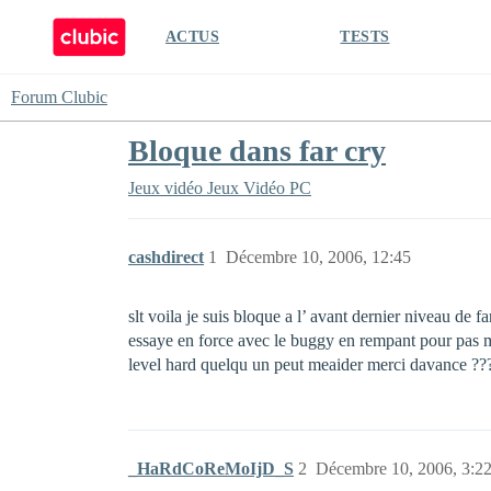
ACTUS
TESTS
Forum Clubic
Bloque dans far cry
Jeux vidéo
Jeux Vidéo PC
cashdirect
1
Décembre 10, 2006, 12:45
slt voila je suis bloque a l’ avant dernier niveau de fa
essaye en force avec le buggy en rempant pour pas me f
level hard quelqu un peut meaider merci davance ?
_HaRdCoReMoIjD_S
2
Décembre 10, 2006, 3:2