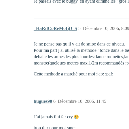
Je passais avec le buggy, en ayant éliminé les "gros l
_HaRdCoReMoIjD_S
5
Décembre 10, 2006, 8:0
Je ne pense pas qu il y ait de snipe dans ce niveau.
Pour ma part j ai utilisé la methode "fonce dans le tas
deballe les armes les plus lourdes: lance roquettes,la
monstre(quelques metres max,1/2m recommandés :pa
Cette methode a marché pour moi :jap: :paf:
hugues90
6
Décembre 10, 2006, 11:45
J’ai jamais fini far cry
trop dur pour moi :ane: