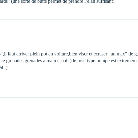
ards" (une sorte de butte permet de prendre l’élan suffisant).
9
",il faut arriver plein pot en voiture,bien viser et ecraser "un max" de gar
nce grenades,grenades a main ( :paf: ),le fusil type pompe est extrememen
f: )