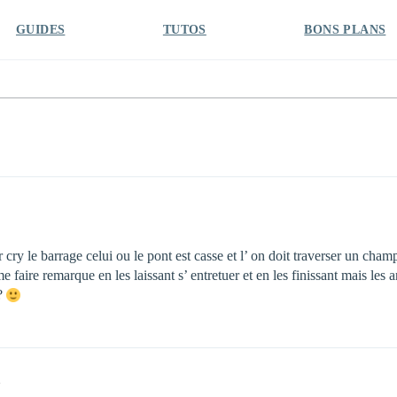
GUIDES
TUTOS
BONS PLANS
r cry le barrage celui ou le pont est casse et l’ on doit traverser un champ
aire remarque en les laissant s’ entretuer et en les finissant mais les a
??
2