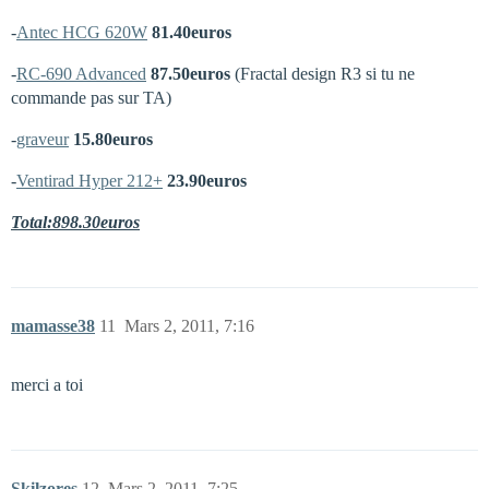
-
Antec HCG 620W
81.40euros
-
RC-690 Advanced
87.50euros
(Fractal design R3 si tu ne
commande pas sur TA)
-
graveur
15.80euros
-
Ventirad Hyper 212+
23.90euros
Total:898.30euros
mamasse38
11
Mars 2, 2011, 7:16
merci a toi
Skilzores
12
Mars 2, 2011, 7:25