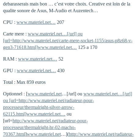
debarasserais mais bon … c’est votre choix. Creative est loin de la
qualite sonore de Asus, M-Audio et Auzentech…
CPU :
www.materiel.net…
207
Carte mere :
www.materiel.net…[/url] ou
[url=http://www.materiel.net/carte-mere-socket-1155/asus-p8z68-v-
gen3-71618.html]www.materiel.net…
125 a 170
RAM :
www.materiel.net…
52
GPU :
www.materiel.net…
430
Total : Max 859 euros
Optionnel : [
www.materiel.net
…[/url] ou
www.materiel.net…[/url]
ou [url=http://www.materiel.net/radiateur-pour-
processeur/thermalright-silver-arrow-
62115.html]www.materiel.net…
ou
[url=
http://www.materiel.net/radiateur-pour-
processeur/thermalright-hr-02-macho-
70367.html
]
www.materiel.net
…](
http://www.materiel.net/radiateur-