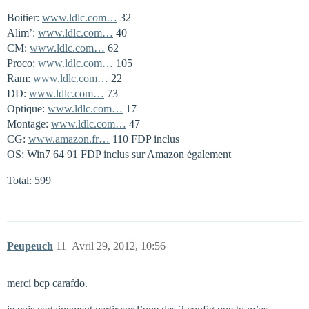
Boitier:
www.ldlc.com…
32
Alim’:
www.ldlc.com…
40
CM:
www.ldlc.com…
62
Proco:
www.ldlc.com…
105
Ram:
www.ldlc.com…
22
DD:
www.ldlc.com…
73
Optique:
www.ldlc.com…
17
Montage:
www.ldlc.com…
47
CG:
www.amazon.fr…
110 FDP inclus
OS: Win7 64 91 FDP inclus sur Amazon également
Total: 599
Peupeuch
11
Avril 29, 2012, 10:56
merci bcp carafdo.