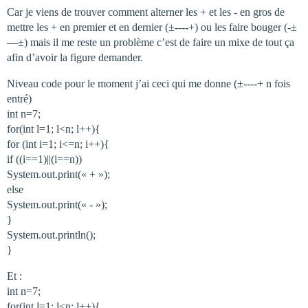
Car je viens de trouver comment alterner les + et les - en gros de
mettre les + en premier et en dernier (±----+) ou les faire bouger (-±
—±) mais il me reste un problème c’est de faire un mixe de tout ça
afin d’avoir la figure demander.
Niveau code pour le moment j’ai ceci qui me donne (±----+ n fois
entré)
int n=7;
for(int l=1; l<n; l++){
for (int i=1; i<=n; i++){
if ((i==1)||(i==n))
System.out.print(« + »);
else
System.out.print(« - »);
}
System.out.println();
}
Et :
int n=7;
for(int l=1; l<n; l++){