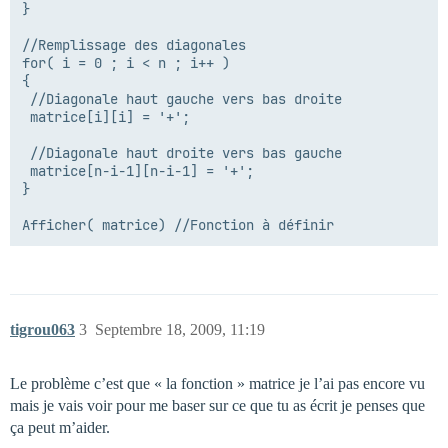
}

//Remplissage des diagonales

for( i = 0 ; i < n ; i++ )

{

 //Diagonale haut gauche vers bas droite

 matrice[i][i] = '+';

 //Diagonale haut droite vers bas gauche

 matrice[n-i-1][n-i-1] = '+';

}

tigrou063
3
Septembre 18, 2009, 11:19
Le problème c’est que « la fonction » matrice je l’ai pas encore vu
mais je vais voir pour me baser sur ce que tu as écrit je penses que
ça peut m’aider.