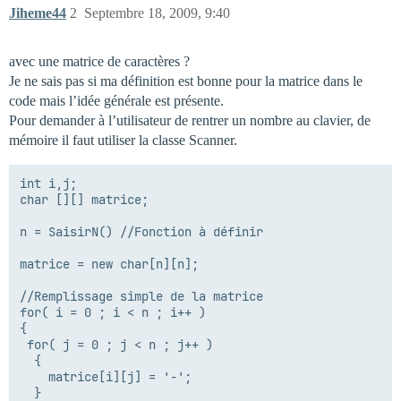
Jiheme44
2
Septembre 18, 2009, 9:40
avec une matrice de caractères ?
Je ne sais pas si ma définition est bonne pour la matrice dans le
code mais l’idée générale est présente.
Pour demander à l’utilisateur de rentrer un nombre au clavier, de
mémoire il faut utiliser la classe Scanner.
int i,j;

char [][] matrice;

n = SaisirN() //Fonction à définir

matrice = new char[n][n];

//Remplissage simple de la matrice

for( i = 0 ; i < n ; i++ )

{

 for( j = 0 ; j < n ; j++ ) 

  {

    matrice[i][j] = '-';

  }
