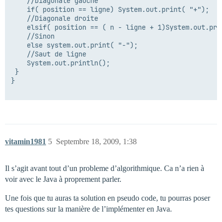
    //Diagonale gauche

    if( position == ligne) System.out.print( "+");

    //Diagonale droite

    elsif( position == ( n - ligne + 1)System.out.pri
    //Sinon

    else system.out.print( "-");

    //Saut de ligne

    System.out.println();

 }

}

vitamin1981
5
Septembre 18, 2009, 1:38
Il s’agit avant tout d’un probleme d’algorithmique. Ca n’a rien à
voir avec le Java à proprement parler.
Une fois que tu auras ta solution en pseudo code, tu pourras poser
tes questions sur la manière de l’implémenter en Java.