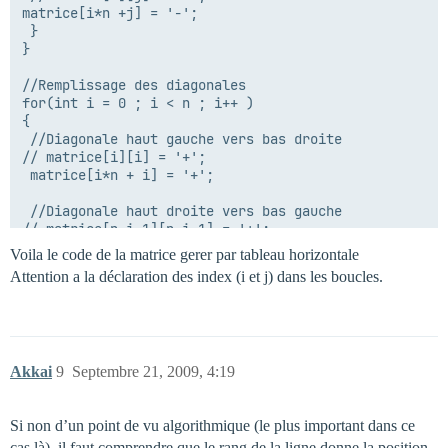
matrice[i*n +j] = '-';

 }

}

//Remplissage des diagonales

for(int i = 0 ; i < n ; i++ )

{

 //Diagonale haut gauche vers bas droite

// matrice[i][i] = '+';

 matrice[i*n + i] = '+';

 //Diagonale haut droite vers bas gauche

// matrice[n-i-1][n-i-1] = '+';

 matrice[(n-i-1)*n +(n-i-1)] = '+';

Voila le code de la matrice gerer par tableau horizontale
}

Attention a la déclaration des index (i et j) dans les boucles.
Afficher( matrice) //Fonction à définir

Akkai
9
Septembre 21, 2009, 4:19
Si non d’un point de vu algorithmique (le plus important dans ce
cas là), il faut comprendre que le rang de la ligne donne la position