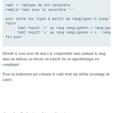
tabC <- tableau de n*n caractère

remplir tabC avec le caractère '-'

pour toute les ligne à partir de rangLigne<-0 jusqu'à
faire

      tabC reçoit '+' au rang rangLigne*n + rangLigne

      tabC reçoit '+' au rang rangLigne*n + n - rangLi
fin pour

Désolé si vous avez du mal a le comprendre mais indiqué le rang
dans un tableau ou encore un boucle for en algorithmique est
compliqué
Pour un traitement par colonne le code reste me même (avantage du
carré)