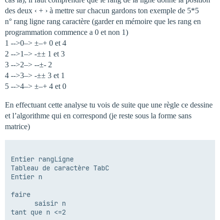
des deux ‹ + › à mettre sur chacun gardons ton exemple de 5*5
n° rang ligne rang caractère (garder en mémoire que les rang en
programmation commence a 0 et non 1)
1 -->0–> ±–+ 0 et 4
2 -->1–> -±± 1 et 3
3 -->2–> --±- 2
4 -->3–> -±± 3 et 1
5 -->4–> ±–+ 4 et 0
En effectuant cette analyse tu vois de suite que une règle ce dessine
et l’algorithme qui en correspond (je reste sous la forme sans
matrice)
Entier rangLigne

Tableau de caractère TabC

Entier n

faire

      saisir n

tant que n <=2
