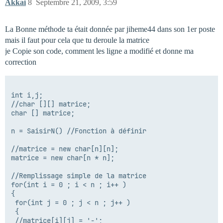
Akkai
8
Septembre 21, 2009, 3:59
La Bonne méthode ta était donnée par jiheme44 dans son 1er poste
mais il faut pour cela que tu deroule la matrice
je Copie son code, comment les ligne a modifié et donne ma
correction
int i,j;

//char [][] matrice;

char [] matrice;

n = SaisirN() //Fonction à définir

//matrice = new char[n][n];

matrice = new char[n * n];

//Remplissage simple de la matrice

for(int i = 0 ; i < n ; i++ )

{

 for(int j = 0 ; j < n ; j++ ) 

 {

 //matrice[i][j] = '-';
