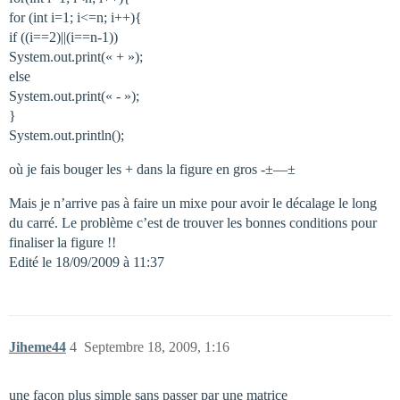
for (int i=1; i<=n; i++){
if ((i==2)||(i==n-1))
System.out.print(« + »);
else
System.out.print(« - »);
}
System.out.println();
où je fais bouger les + dans la figure en gros -±—±
Mais je n’arrive pas à faire un mixe pour avoir le décalage le long
du carré. Le problème c’est de trouver les bonnes conditions pour
finaliser la figure !!
Edité le 18/09/2009 à 11:37
Jiheme44
4
Septembre 18, 2009, 1:16
une façon plus simple sans passer par une matrice