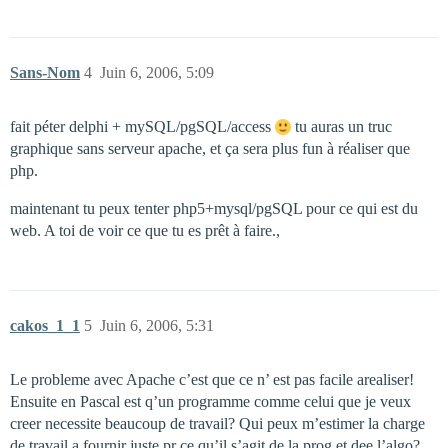
Sans-Nom
4
Juin 6, 2006, 5:09
fait péter delphi + mySQL/pgSQL/access
tu auras un truc
graphique sans serveur apache, et ça sera plus fun à réaliser que
php.
maintenant tu peux tenter php5+mysql/pgSQL pour ce qui est du
web. A toi de voir ce que tu es prêt à faire.,
cakos_1_1
5
Juin 6, 2006, 5:31
Le probleme avec Apache c’est que ce n’ est pas facile arealiser!
Ensuite en Pascal est q’un programme comme celui que je veux
creer necessite beaucoup de travail? Qui peux m’estimer la charge
de travail a fournir juste pr ce qu’il s’agit de la prog et dee l’algo?