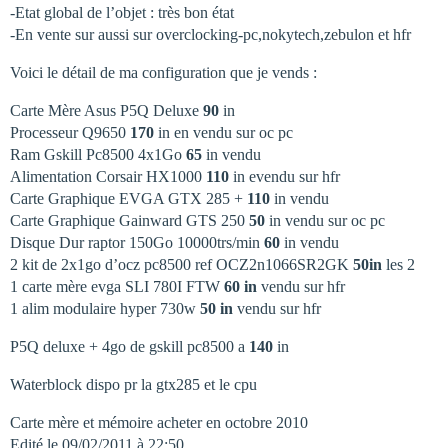
-Etat global de l’objet : très bon état
-En vente sur aussi sur overclocking-pc,nokytech,zebulon et hfr
Voici le détail de ma configuration que je vends :
Carte Mère Asus P5Q Deluxe
90
in
Processeur Q9650
170
in en vendu sur oc pc
Ram Gskill Pc8500 4x1Go
65
in vendu
Alimentation Corsair HX1000
110
in evendu sur hfr
Carte Graphique EVGA GTX 285 +
110
in vendu
Carte Graphique Gainward GTS 250
50
in vendu sur oc pc
Disque Dur raptor 150Go 10000trs/min
60
in vendu
2 kit de 2x1go d’ocz pc8500 ref OCZ2n1066SR2GK
50in
les 2
1 carte mère evga SLI 780I FTW
60 in
vendu sur hfr
1 alim modulaire hyper 730w
50 in
vendu sur hfr
P5Q deluxe + 4go de gskill pc8500 a
140
in
Waterblock dispo pr la gtx285 et le cpu
Carte mère et mémoire acheter en octobre 2010
Edité le 09/02/2011 à 22:50