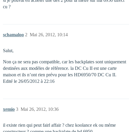
si je pouvai en acheter une des 2 pour la métre sur ma 6950 direct
cu ?
schamaloo
2
Mai 26, 2012, 10:14
Salut,
Non ça ne sera pas compatible, car les backplates sont uniquement
destinées aux modèles de référence. la DC Cu II est une carte
maison et ils n’ont rien prévu pour les HD6950/70 DC Cu II.
Edité le 26/05/2012 à 22:16
xemio
3
Mai 26, 2012, 10:36
il existe rien qui peut fairl affair ? chez koolance ek ou méme
constructeur ? comme une backplate de hd 6950