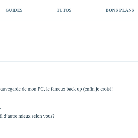
GUIDES
TUTOS
BONS PLANS
e sauvegarde de mon PC, le fameux back up (enfin je crois)!
r
t’il d’autre mieux selon vous?