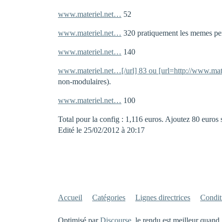
www.materiel.net…
52
www.materiel.net…
320 pratiquement les memes perf
www.materiel.net…
140
www.materiel.net…[/url] 83 ou [url=http://www.mat
non-modulaires).
www.materiel.net…
100
Total pour la config : 1,116 euros. Ajoutez 80 euro
Edité le 25/02/2012 à 20:17
Accueil
Catégories
Lignes directrices
Conditi
Optimisé par
Discourse
, le rendu est meilleur quand 