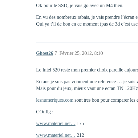
Ok pour le SSD, je vais go avec un M4 then.
En vu des nombreux rabais, je vais prendre l’écran e
Qui ya t’il de bon en ce moment (pas de 3d c’est us
Ghost26
7
Février 25, 2012, 8:10
Le Intel 520 reste mon premier choix pareille aujourd
Ecrans je suis pas vriament une reference … je su
Mais pour du jeux, mieux vaut une ecran TN 120Hz. J
lesnumeriques.com
sont tres bon pour comparer les 
COnfig :
www.materiel.net…
175
www.materiel.net…
212