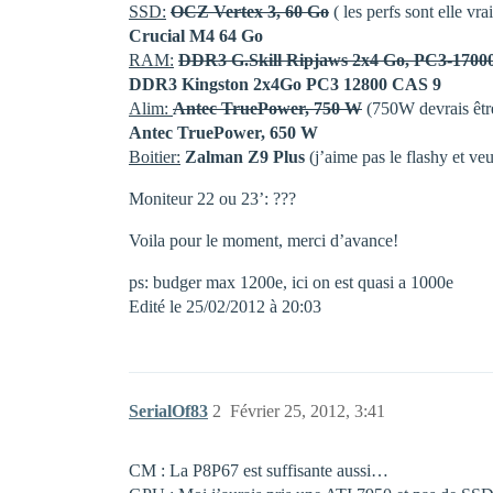
SSD:
OCZ Vertex 3, 60 Go
( les perfs sont elle vr
Crucial M4 64 Go
RAM:
DDR3 G.Skill Ripjaws 2x4 Go, PC3-1700
DDR3 Kingston 2x4Go PC3 12800 CAS 9
Alim:
Antec TruePower, 750 W
(750W devrais être
Antec TruePower, 650 W
Boitier:
Zalman Z9 Plus
(j’aime pas le flashy et ve
Moniteur 22 ou 23’: ???
Voila pour le moment, merci d’avance!
ps: budger max 1200e, ici on est quasi a 1000e
Edité le 25/02/2012 à 20:03
SerialOf83
2
Février 25, 2012, 3:41
CM : La P8P67 est suffisante aussi…