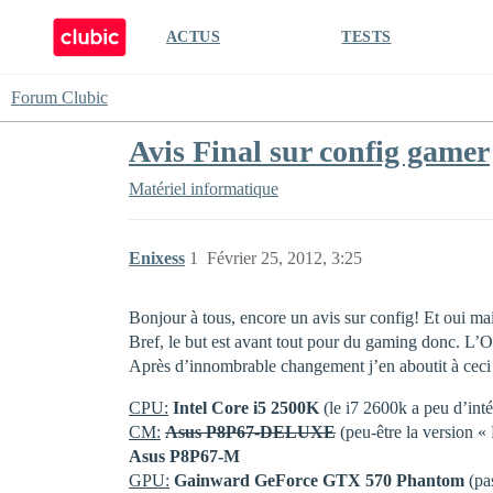
ACTUS
TESTS
Forum Clubic
Avis Final sur config gamer
Matériel informatique
Enixess
1
Février 25, 2012, 3:25
Bonjour à tous, encore un avis sur config! Et oui mai
Bref, le but est avant tout pour du gaming donc. L’OS
Après d’innombrable changement j’en aboutit à ceci
CPU:
Intel Core i5 2500K
(le i7 2600k a peu d’inté
CM:
Asus P8P67-DELUXE
(peu-être la version « 
Asus P8P67-M
GPU:
Gainward GeForce GTX 570 Phantom
(pa