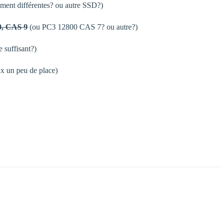
aiment différentes? ou autre SSD?)
0, CAS 9
(ou PC3 12800 CAS 7? ou autre?)
 suffisant?)
ux un peu de place)