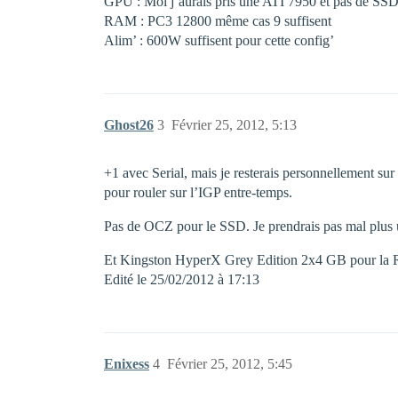
GPU : Moi j’aurais pris une ATI 7950 et pas de SSD
RAM : PC3 12800 même cas 9 suffisent
Alim’ : 600W suffisent pour cette config’
Ghost26
3
Février 25, 2012, 5:13
+1 avec Serial, mais je resterais personnellement s
pour rouler sur l’IGP entre-temps.
Pas de OCZ pour le SSD. Je prendrais pas mal plus 
Et Kingston HyperX Grey Edition 2x4 GB pour la
Edité le 25/02/2012 à 17:13
Enixess
4
Février 25, 2012, 5:45