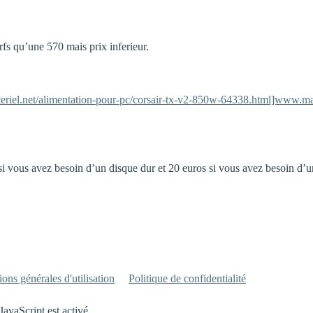
s qu’une 570 mais prix inferieur.
eriel.net/alimentation-pour-pc/corsair-tx-v2-850w-64338.html]www.ma
s si vous avez besoin d’un disque dur et 20 euros si vous avez besoin
ons générales d'utilisation
Politique de confidentialité
JavaScript est activé.