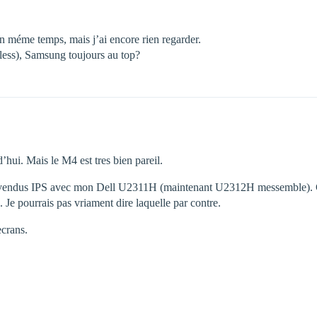
n méme temps, mais j’ai encore rien regarder.
eless), Samsung toujours au top?
’hui. Mais le M4 est tres bien pareil.
is vendus IPS avec mon Dell U2311H (maintenant U2312H messemble). C’
e pourrais pas vriament dire laquelle par contre.
ecrans.