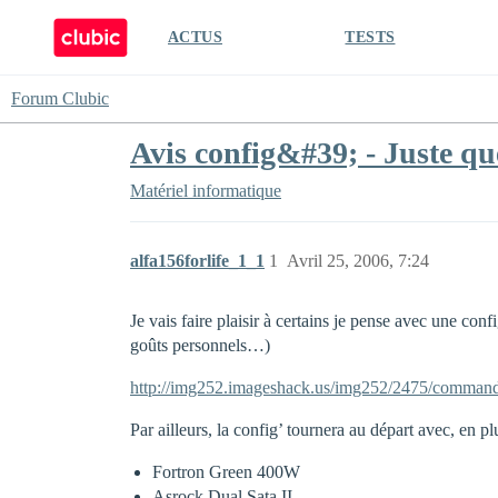
ACTUS
TESTS
Forum Clubic
Avis config&#39; - Juste q
Matériel informatique
alfa156forlife_1_1
1
Avril 25, 2006, 7:24
Je vais faire plaisir à certains je pense avec une con
goûts personnels…)
http://img252.imageshack.us/img252/2475/command
Par ailleurs, la config’ tournera au départ avec, en pl
Fortron Green 400W
Asrock Dual Sata II