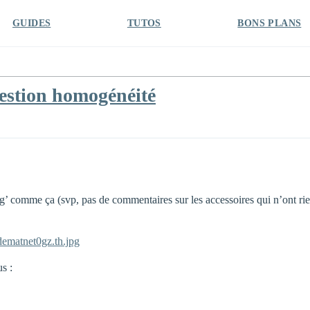
GUIDES
TUTOS
BONS PLANS
uestion homogénéité
fig’ comme ça (svp, pas de commentaires sur les accessoires qui n’ont rien
ematnet0gz.th.jpg
us :