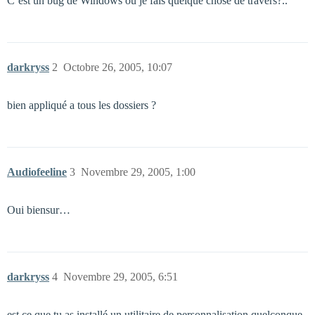
C’est un bug de Windows ou je fais quelque chose de travers?..
darkryss
2
Octobre 26, 2005, 10:07
bien appliqué a tous les dossiers ?
Audiofeeline
3
Novembre 29, 2005, 1:00
Oui biensur…
darkryss
4
Novembre 29, 2005, 6:51
est ce que tu as installé un utilitaire de personnalisation quelconque