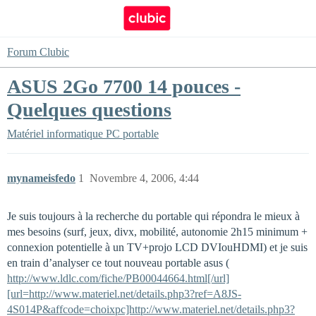
Forum Clubic
ASUS 2Go 7700 14 pouces -
Quelques questions
Matériel informatique
PC portable
mynameisfedo
1
Novembre 4, 2006, 4:44
Je suis toujours à la recherche du portable qui répondra le mieux à
mes besoins (surf, jeux, divx, mobilité, autonomie 2h15 minimum +
connexion potentielle à un TV+projo LCD DVIouHDMI) et je suis
en train d’analyser ce tout nouveau portable asus (
http://www.ldlc.com/fiche/PB00044664.html[/url]
[url=http://www.materiel.net/details.php3?ref=A8JS-
4S014P&affcode=choixpc]http://www.materiel.net/details.php3?