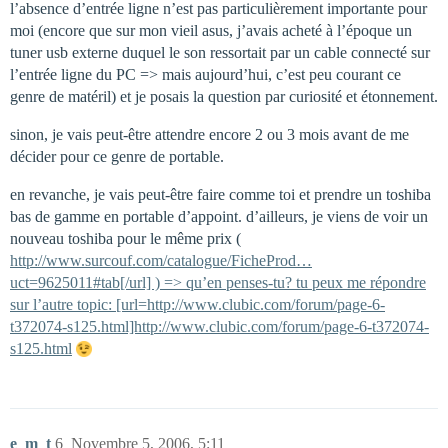
l’absence d’entrée ligne n’est pas particulièrement importante pour
moi (encore que sur mon vieil asus, j’avais acheté à l’époque un
tuner usb externe duquel le son ressortait par un cable connecté sur
l’entrée ligne du PC => mais aujourd’hui, c’est peu courant ce
genre de matéril) et je posais la question par curiosité et étonnement.
sinon, je vais peut-être attendre encore 2 ou 3 mois avant de me
décider pour ce genre de portable.
en revanche, je vais peut-être faire comme toi et prendre un toshiba
bas de gamme en portable d’appoint. d’ailleurs, je viens de voir un
nouveau toshiba pour le même prix (
http://www.surcouf.com/catalogue/FicheProd…
uct=9625011#tab[/url] ) => qu’en penses-tu? tu peux me répondre
sur l’autre topic: [url=http://www.clubic.com/forum/page-6-
t372074-s125.html]http://www.clubic.com/forum/page-6-t372074-
s125.html
e_m_t
6
Novembre 5, 2006, 5:11