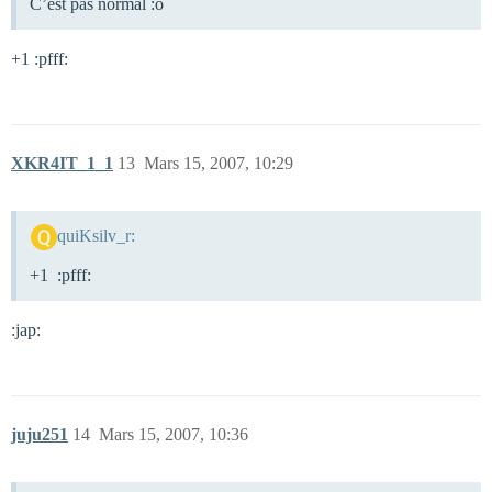
C’est pas normal :o
+1 :pfff:
XKR4IT_1_1
13
Mars 15, 2007, 10:29
quiKsilv_r:
+1 :pfff:
:jap:
juju251
14
Mars 15, 2007, 10:36