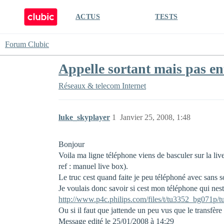
ACTUS
TESTS
Forum Clubic
Appelle sortant mais pas en
Réseaux & telecom
Internet
luke_skyplayer
1
Janvier 25, 2008, 1:48
Bonjour
Voila ma ligne téléphone viens de basculer sur la live
ref : manuel live box).
Le truc cest quand faite je peu téléphoné avec sans 
Je voulais donc savoir si cest mon téléphone qui nes
http://www.p4c.philips.com/files/t/tu3352_bg071p/
Ou si il faut que jattende un peu vus que le transfère 
Message edité le 25/01/2008 à 14:29