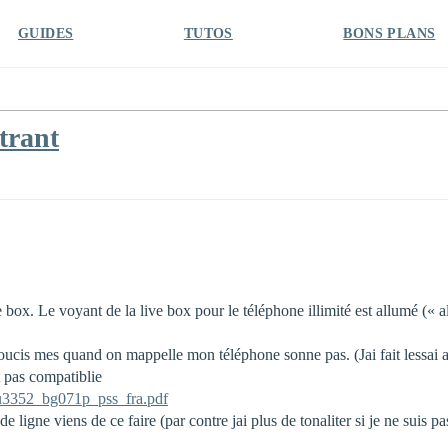
GUIDES
TUTOS
BONS PLANS
trant
 box. Le voyant de la live box pour le téléphone illimité est allumé (« al
soucis mes quand on mappelle mon téléphone sonne pas. (Jai fait lessai
t pas compatiblie
tu3352_bg071p_pss_fra.pdf
de ligne viens de ce faire (par contre jai plus de tonaliter si je ne suis 